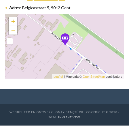
Adres
:
Belgicastraat 5
,
9042
Gent
+
−
Leaflet
| Map data ©
OpenStreetMap
contributors
WEBBEHEER EN ONTWERP : ONAY GENÇTÜRK | COPYRIGHT © 2020 -
2026.
IN-GENT VZW
.