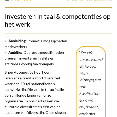
Investeren in taal & competenties op
het werk
Aanleiding:
Promotie mogelijkheden
medewerkers
Ambitie:
Doorgroeimogelijkheden
“
De HR-
creëren; investeren in skills en
verantwoord
attitudes voorbij taaldrempels
elijke zag
Snop Automotive heeft een
mijn
jarenlange traditie rond diversiteit
leidinggeve
waar een 40-tal nationaliteiten
nde
aanwezig zijn. Die vind je terug in alle
kwaliteiten
verschillende lagen van onze
en mijn
organisatie. In ons bedrijf zien we
culturele diversiteit als één van de
drijfkracht,
aspecten van ‘divers zijn’. Onze slogan
ondanks