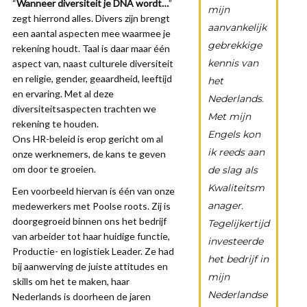
“
Wanneer diversiteit je DNA wordt…
”
mijn
zegt hierrond alles. Divers zijn brengt
aanvankelijk
een aantal aspecten mee waarmee je
gebrekkige
rekening houdt. Taal is daar maar één
kennis van
aspect van, naast culturele diversiteit
en religie, gender, geaardheid, leeftijd
het
en ervaring. Met al deze
Nederlands.
diversiteitsaspecten trachten we
Met mijn
rekening te houden.
Engels kon
Ons HR-beleid is erop gericht om al
ik reeds aan
onze werknemers, de kans te geven
om door te groeien.
de slag als
Kwaliteitsm
Een voorbeeld hiervan is één van onze
anager.
medewerkers met Poolse roots. Zij is
doorgegroeid binnen ons het bedrijf
Tegelijkertijd
van arbeider tot haar huidige functie,
investeerde
Productie- en logistiek Leader. Ze had
het bedrijf in
bij aanwerving de juiste attitudes en
mijn
skills om het te maken, haar
Nederlandse
Nederlands is doorheen de jaren